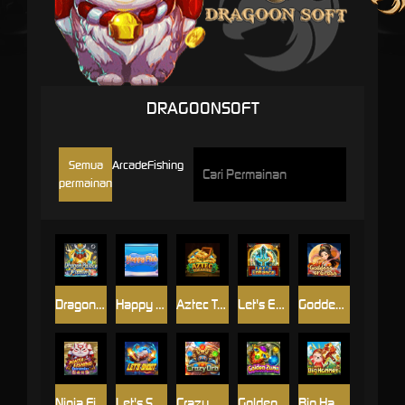
DRAGOONSOFT
Semua
Arcade
Fishing
permainan
Dragon Palace Fishing
Happy Fish
Aztec Treasure
Let's Enhance
Goddess or Crash
Ninja Fishing
Let's Shoot
Crazy Orb
Golden Zuma
Big Hammer