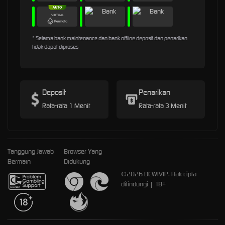
* Selama bank maintenance dan bank offline deposit dan penarikan
tidak dapat diproses
Deposit
Penarikan
Rata-rata 1 Menit
Rata-rata 3 Menit
Tanggung Jawab
Browser Yang
Bermain
Didukung
©2026 DEWIVIP. Hak cipta
dilindungi | 18+