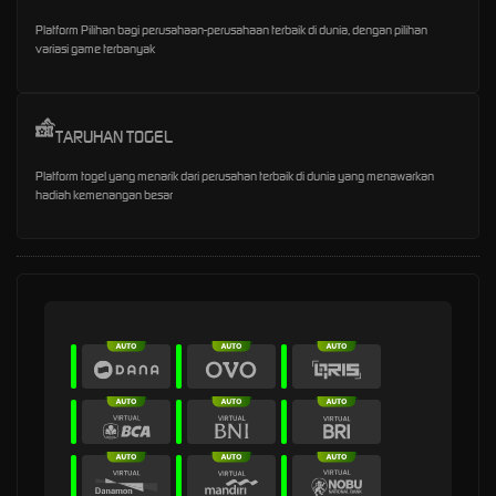
Platform Pilihan bagi perusahaan-perusahaan terbaik di dunia, dengan pilihan
variasi game terbanyak
TARUHAN TOGEL
Platform togel yang menarik dari perusahan terbaik di dunia yang menawarkan
hadiah kemenangan besar