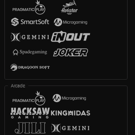
Arcade