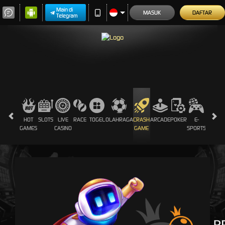
Main di
MASUK
DAFTAR
Telegram
HOT
SLOTS
LIVE
RACE
TOGEL
OLAHRAGA
CRASH
ARCADE
POKER
E-
SABUN
GAMES
CASINO
GAME
SPORTS
AYAM