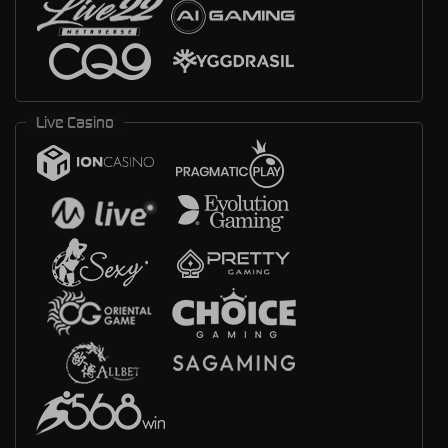
Live Casino