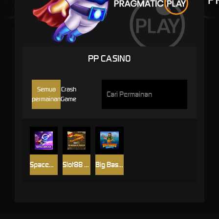
PP CASINO
Semua
Crash
permainan
Game
Spaceman
Slot88 High Flyer
Big Bass Crash