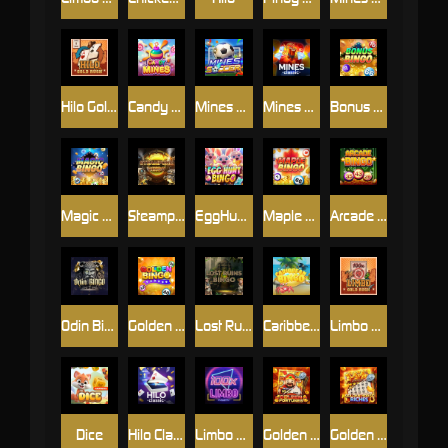
Hilo Gold Rush
Candy Mines
Mines Soccer
Mines Classic
Bonus Bingo
Magic Bingo
Steampunk
EggHunt Bingo
Maple Bingo
Arcade Bingo
Odin Bingo
Golden Bingo
Lost Ruins
Caribbean Bingo
Limbo Gold Rush
Dice
Hilo Classic
Limbo Neon
Golden Fortunes
Golden Horse Riches