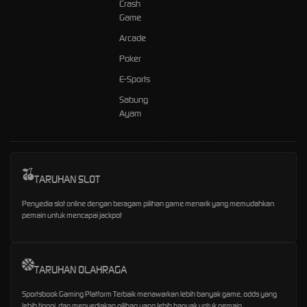
Crash
Game
Arcade
Poker
E-Sports
Sabung
Ayam
TARUHAN SLOT
Penyedia slot online dengan beragam pilihan game menarik yang memudahkan
pemain untuk mencapai jackpot
TARUHAN OLAHRAGA
Sportsbook Gaming Platform Terbaik menawarkan lebih banyak game, odds yang
lebih tinggi, dan menyediakan pilihan yang lebih banyak untuk pemain.