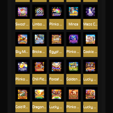
Sweet Scratch
Limbo Rainbow
Plinko Rainbow
Mines
Maze Classic
Sky Mission
Bricks Battle
Egypt Gem Scratch
Plinko Neon
Cookie Fiesta
Plinko Classic
Chili Fiesta
Forest Tea Party
Golden Clover
Lucky Drop: Coco 2
Gold Rush: Wild Dig
Dragon Tower
Lucky Drop-Coco
Plinko Gold Rush
Lucky Drop-GongXiFaChai