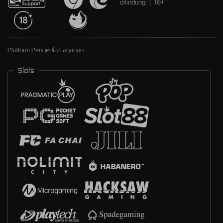
dilindungi | 18+
Platform Penyedia Layanan
Slots