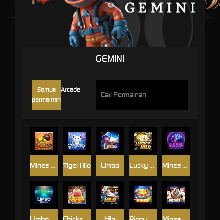
GEMINI
Semua
Arcade
permainan
Mines Gold Rush
Tiger Hilo
Limbo
Lucky Hilo
Mines Neon
Limbo Classic
Chicken Run
Hilo
Pinoy Mines
Mines Maple