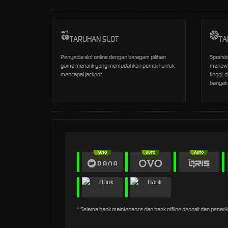
TARUHAN SLOT
TA
Penyedia slot online dengan beragam pilihan
Sportsb
game menarik yang memudahkan pemain untuk
menawar
mencapai jackpot
tinggi,
banyak 
* Selama bank maintenance dan bank offline deposit dan penarik