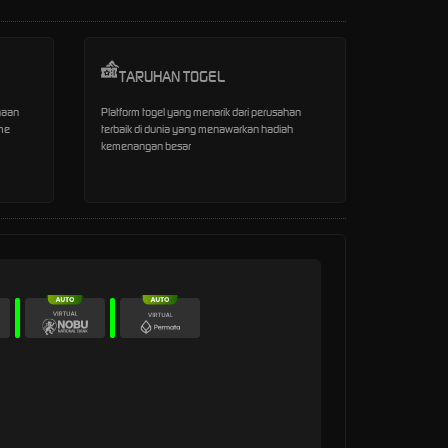
TARUHAN TOGEL
haan
Platform togel yang menarik dari perusahan
ame
terbaik di dunia yang menawarkan hadiah
kemenangan besar