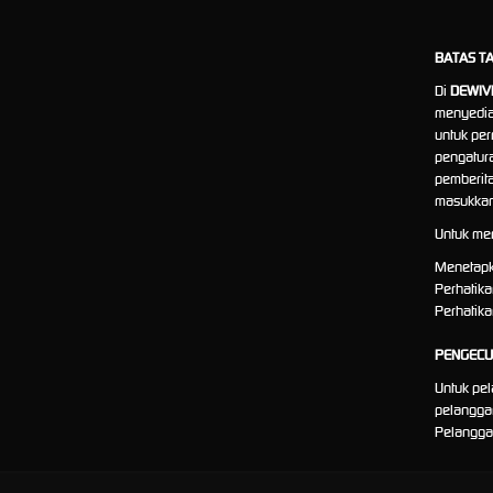
BATAS T
Di
DEWIV
menyedia
untuk per
pengatura
pemberita
masukkan 
Untuk me
Menetapka
Perhatika
Perhatika
PENGECUA
Untuk pel
pelangga
Pelanggan