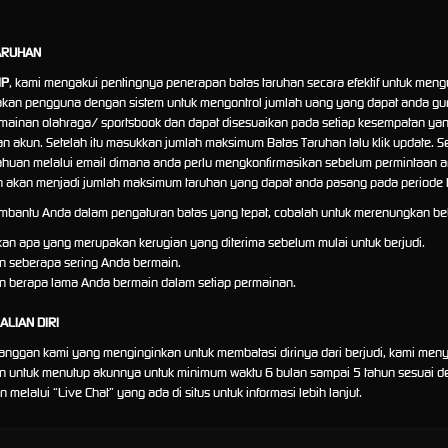
ARUHAN
IP
, kami mengakui pentingnya penerapan batas taruhan secara efektif untuk meng
kan pengguna dengan sistem untuk mengontrol jumlah uang yang dapat anda guna
mainan olahraga/ sportsbook dan dapat disesuaikan pada setiap kesempatan yang
n akun. Setelah itu masukkan jumlah maksimum Batas Taruhan lalu klik update. 
huan melalui email dimana anda perlu mengkonfirmasikan sebelum permintaan an
akan menjadi jumlah maksimum taruhan yang dapat anda pasang pada periode tujuh
mbantu Anda dalam pengaturan batas yang tepat, cobalah untuk merenungkan beb
n apa yang merupakan kerugian yang diterima sebelum mulai untuk berjudi.
n seberapa sering Anda bermain.
n berapa lama Anda bermain dalam setiap permainan.
LIAN DIRI
anggan kami yang menginginkan untuk membatasi dirinya dari berjudi, kami meny
n untuk menutup akunnya untuk minimum waktu 6 bulan sampai 5 tahun sesuai d
 melalui “Live Chat” yang ada di situs untuk informasi lebih lanjut.