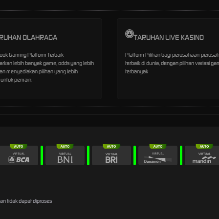
RUHAN OLAHRAGA
TARUHAN LIVE KASINO
ook Gaming Platform Terbaik
Platform Pilihan bagi perusahaan-perusa
kan lebih banyak game, odds yang lebih
terbaik di dunia, dengan pilihan variasi g
 dan menyediakan pilihan yang lebih
terbanyak
untuk pemain.
an tidak dapat diproses