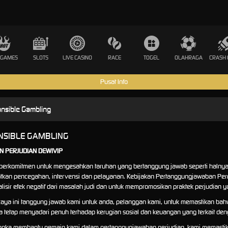
 GAMES
SLOTS
LIVE CASINO
RACE
TOGEL
OLAHRAGA
CRASH
Pusat Info
nsible Gambling
NSIBLE GAMBLING
N PERJUDIAN DEWIVIP
berkomitmen untuk mengesahkan taruhan yang bertanggung jawab seperti halny
tkan pencegahan, intervensi dan pelayanan. Kebijakan Pertanggungjawaban Pe
isir efek negatif dari masalah judi dan untuk mempromosikan praktek perjudian 
aya ini tanggung jawab kami untuk anda, pelanggan kami, untuk memastikan bahw
 tetap menyadari penuh terhadap kerugian sosial dan keuangan yang terkait den
ngka membantu pemain kami dalam pertanggunjawaban perjudian, kami memastik