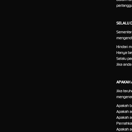
pertanggu
SELALU 
Sementara
mengenda
Hindari m
Hanya ber
Selalu p
Jika anda
APAKAH 
Jika taru
mengenal
Apakah b
Apakah an
Apakah an
Pernahka
Apakah an