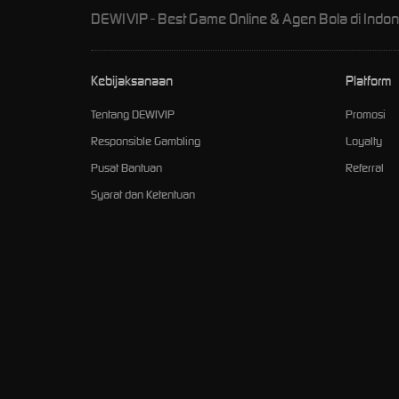
DEWIVIP - Best Game Online & Agen Bola di Ind
Kebijaksanaan
Platform
Tentang DEWIVIP
Promosi
Responsible Gambling
Loyalty
Pusat Bantuan
Referral
Syarat dan Ketentuan