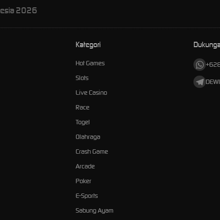
onesia 2026
Kategori
Dukung
Hot Games
+62
Slots
DEWI
Live Casino
Race
Togel
Olahraga
Crash Game
Arcade
Poker
E-Sports
Sabung Ayam