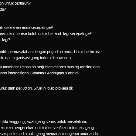
n untuk bertaruh?
nda?
li kekalahan anda secepatnya?
aan dan merasa butuh untuk bertaruh lagi secepatnya?
 lagi?
liki permasalahan dengan perjudian anda. Untuk berbicara
dari organisasi yang tertera di bawah ini.
uk membantu masalah perjudian mereka masing-masing dan
yanan internasional Gamblers Anonymous ada di:
oleh perjudian. Situs ini bisa diakses di:
iliki tanggung jawab yang serius untuk masalah ini.
akukan pengecekan untuk memverifikasi informasi yang
 sampai tersedia bukti yang memadai mengenai umur anda.