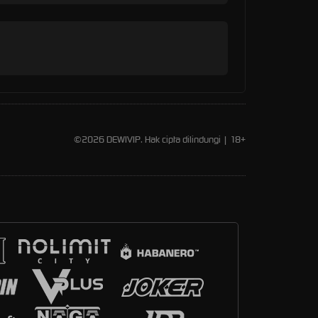
©2026 DEWIVIP. Hak cipta dilindungi | 18+