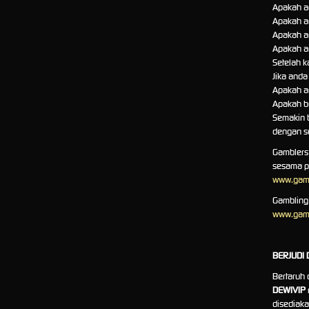
Apakah a
Apakah a
Apakah a
Apakah a
Setelah 
Jika anda
Apakah ar
Apakah be
Semakin 
dengan se
Gamblers
sesama pe
www.gam
Gambling 
www.gamb
BERJUDI
Bertaruh 
DEWIVIP
disediaka