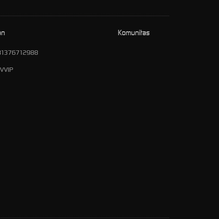
an
Komunitas
81376712988
VVIP