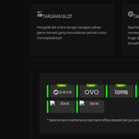
TARUHAN SLOT
TA
Penyedia slot online dengan beragam pilihan
Sportsb
game menarik yang memudahkan pemain untuk
menawar
mencapai jackpot
tinggi,
banyak 
* Selama bank maintenance dan bank offline deposit dan penarik