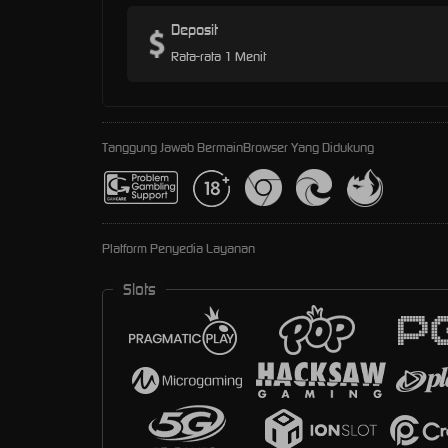
Deposit
Rata-rata 1 Menit
Tanggung Jawab Bermain
Browser Yang Didukung
Platform Penyedia Layanan
Slots