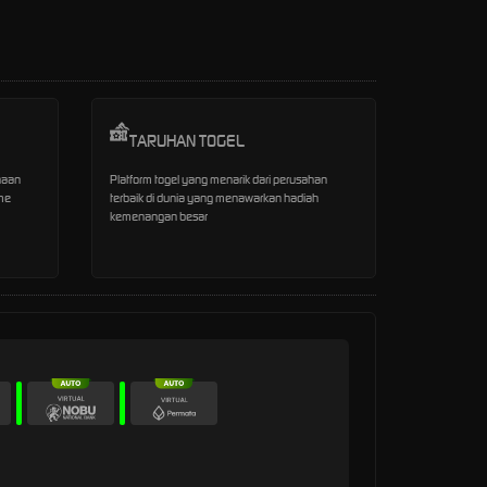
TARUHAN TOGEL
haan
Platform togel yang menarik dari perusahan
ame
terbaik di dunia yang menawarkan hadiah
kemenangan besar