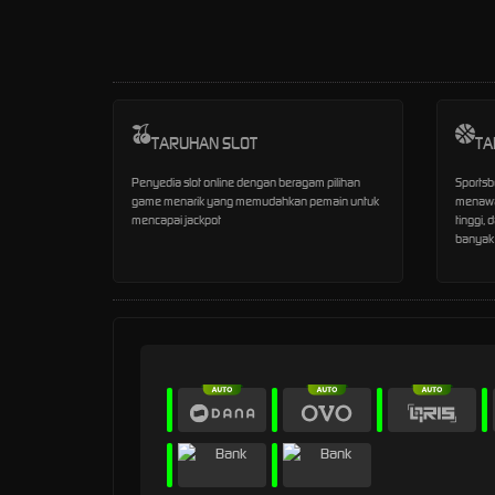
TARUHAN SLOT
TA
Penyedia slot online dengan beragam pilihan
Sportsb
game menarik yang memudahkan pemain untuk
menawar
mencapai jackpot
tinggi,
banyak 