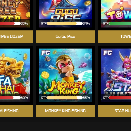
83%
RTP
84%
RTP
TREE DOZER
Go Go Rise
TOW
80%
RTP
85%
RTP
AI FISHING
MONKEY KING FISHING
STAR HU