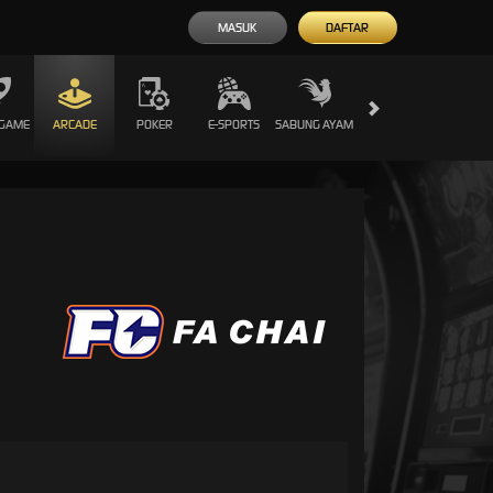
MASUK
DAFTAR
 GAME
ARCADE
POKER
E-SPORTS
SABUNG AYAM
PROMOSI