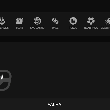
 GAMES
SLOTS
LIVE CASINO
RACE
TOGEL
OLAHRAGA
CRASH
FACHAI