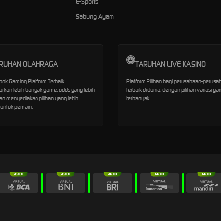
E-Sports
Sabung Ayam
RUHAN OLAHRAGA
TARUHAN LIVE KASINO
ook Gaming Platform Terbaik
Platform Pilihan bagi perusahaan-perusa
kan lebih banyak game, odds yang lebih
terbaik di dunia, dengan pilihan variasi g
 dan menyediakan pilihan yang lebih
terbanyak
untuk pemain.