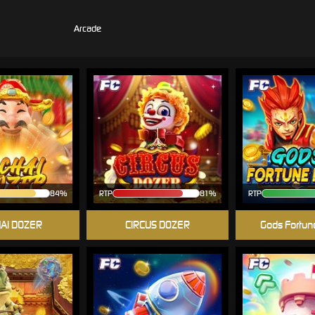
Arcade
84%
RTP
81%
RTP
HAI DOZER
CIRCUS DOZER
Gods Fortun