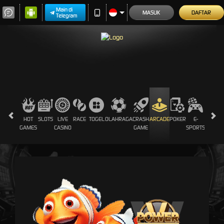
Main di
MASUK
DAFTAR
Telegram
HOT
SLOTS
LIVE
RACE
TOGEL
OLAHRAGA
CRASH
ARCADE
POKER
E-
SABUN
GAMES
CASINO
GAME
SPORTS
AYAM