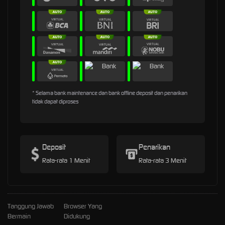
* Selama bank maintenance dan bank offline deposit dan penarikan
tidak dapat diproses
Deposit
Penarikan
Rata-rata 1 Menit
Rata-rata 3 Menit
Tanggung Jawab
Browser Yang
Bermain
Didukung