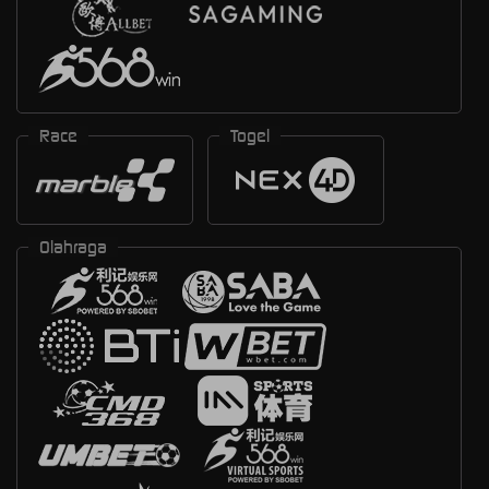
Race
Togel
Olahraga