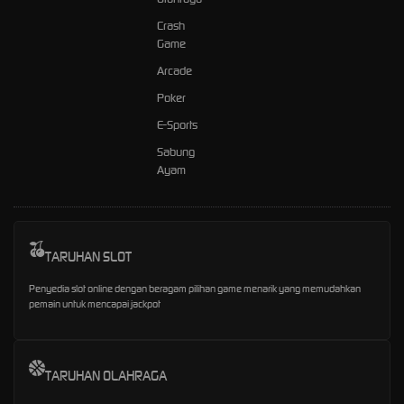
Crash
Game
Arcade
Poker
E-Sports
Sabung
Ayam
TARUHAN SLOT
Penyedia slot online dengan beragam pilihan game menarik yang memudahkan
pemain untuk mencapai jackpot
TARUHAN OLAHRAGA