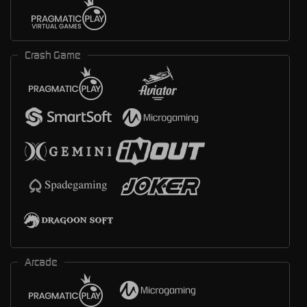
Crash Game
Arcade