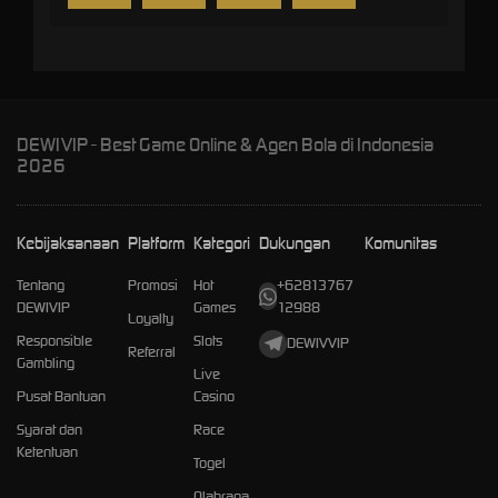
DEWIVIP - Best Game Online & Agen Bola di Indonesia
2026
Kebijaksanaan
Platform
Kategori
Dukungan
Komunitas
Tentang
Promosi
Hot
+62813767
DEWIVIP
Games
12988
Loyalty
Responsible
Slots
DEWIVVIP
Referral
Gambling
Live
Pusat Bantuan
Casino
Syarat dan
Race
Ketentuan
Togel
Olahraga