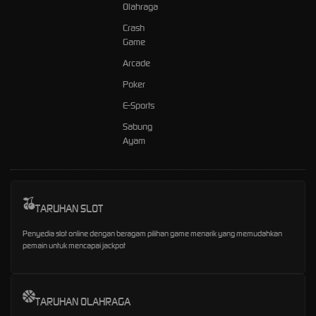
Olahraga
Crash
Game
Arcade
Poker
E-Sports
Sabung
Ayam
TARUHAN SLOT
Penyedia slot online dengan beragam pilihan game menarik yang memudahkan
pemain untuk mencapai jackpot
TARUHAN OLAHRAGA