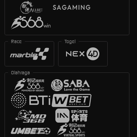
Race
Togel
Olahraga