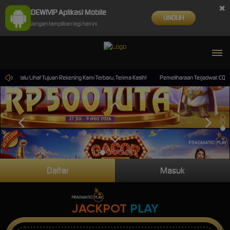
×
DEWIVIP Aplikasi Mobile
UNDUH
Jangan tampilkan lagi hari ini
ap Selalu Lihat Tujuan Rekening Kami Terbaru, Terima Kasih!
Pemeliharaan Terjadwal: CQ9 p
Daftar
Masuk
JACKPOT
PLAY